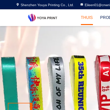
Shenzhen Youya Printing Co., Ltd.
Eileen01@cnwri
THUIS
PRO