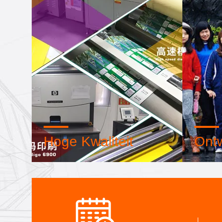
Hoge Kwaliteit
Ontw
Vertrouwenszegel, kredietcontrole,
Interne
RoSH en beoordeling van de
en gea
leverancierscapaciteit. Het bedrijf
machin
heeft een strikt
samenwe
kwaliteitscontrolesysteem en een
ontwikk