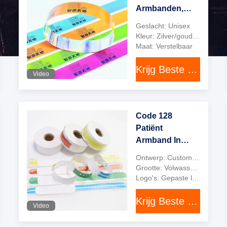
Marvel
Armbanden,
kleurrijke
Geslacht: Unisex
gepersonaliseerde
Kleur: Zilver/goud/op maat gemaakt
events, et
Sparkle
Maat: Verstelbaar
Armbanden
Krijg Beste Prijs
Video
Gediende klanten
Code 128
Patiënt
Armband In
Ziekenhuis
Ontwerp: Custom Design, Stock Design, enzovoort.
Naam Tag
Grootte: Volwassen, Pediatrisch, Zuigeling
Armband Plastic
Logo's: Gepaste logo's, voorraadlogo's, enz.
materiaal
Krijg Beste Prijs
Video