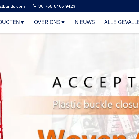
stbands.com
86-755-8465-9423
DUCTEN
OVER ONS
NIEUWS
ALLE GEVALL