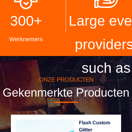
300
+
Large eve
Werknemers
providers
such as
ONZE PRODUCTEN
Sam,
Gekenmerkte Producten
Disney,
Flash Custom
Glitter