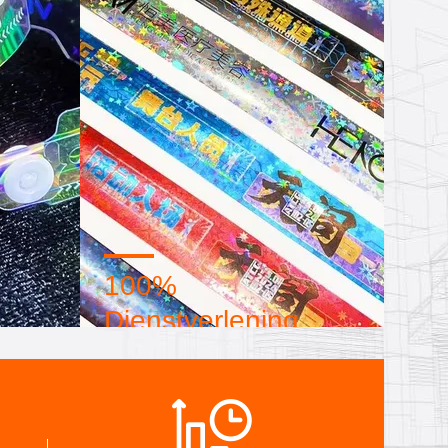
100%
Dienstverlening
e
Bulk en op maat gemaakte kleine
We
verpakkingen, FOB, CIF, DDU en
inals
DDP. Laat ons u helpen de beste
.
oplossing te vinden voor al uw