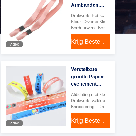
Armbanden,
OEM Custom
Drukwerk: Het schermdruk
Stof Event
Kleur: Diverse Kleuren
c
+
Armbanden
Borduurwerk: Borduurwerk
Krijg Beste Prijs
Video
Verstelbare
grootte Papier
evenement
polsbanden
Afdichting met kleefmiddel: - Jawel.
afdrukbaar in
Drukwerk: volkleurig
neon kleuren
Barcodering: - Jawel.
Krijg Beste Prijs
Video