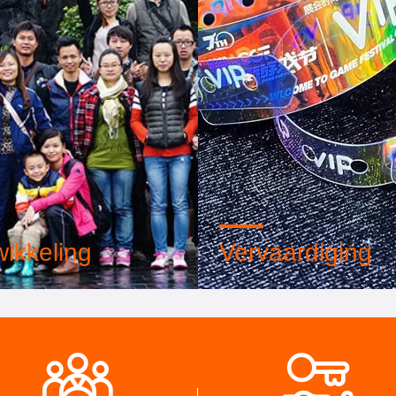
ikkeling
Vervaardiging
 professionele ontwerpteam
Geavanceerde automatisch
vanceerde
machines, strikt
eworkshop. We kunnen
procesbesturingssysteem. 
rken om de producten te
kunnen alle elektrische term
elen die je nodig hebt.
maken die u niet nodig heeft