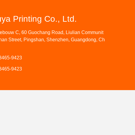
a Printing Co., Ltd.
gebouw C, 60 Guochang Road, Liulian Communit
shan Street, Pingshan, Shenzhen, Guangdong, Ch
8465-9423
8465-9423