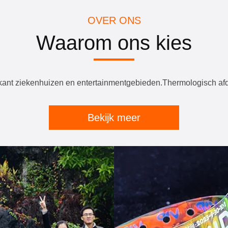
OVER ONS
Waarom ons kies
ant ziekenhuizen en entertainmentgebieden.Thermologisch afdr
Bekijk meer