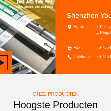
Shenzhen Youy
Adres：
301-2, 
y, Ping
ina
Fax：
86-755-
Telefoon：
86-755-
ONZE PRODUCTEN
Hoogste Producten