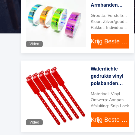
Armbanden
Gepersonaliseerd
Grootte: Verstelbaar
Laser Printing
Kleur: Zilver/goud/op maat gemaakt
Armband
Pakket: Individueel pakket
Krijg Beste Prijs
Video
Waterdichte
gedrukte vinyl
polsbanden
voor
Materiaal: Vinyl
evenementen
Ontwerp: Aanpasbaar
Afsluiting: Snip Lock
Krijg Beste Prijs
Video