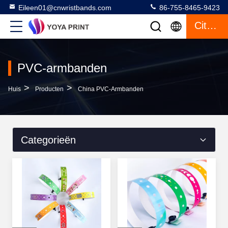
Eileen01@cnwristbands.com
86-755-8465-9423
Citaat
PVC-armbanden
>
>
Huis
Producten
China PVC-Armbanden
Categorieën