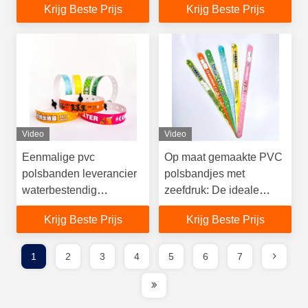
Krijg Beste Prijs
Krijg Beste Prijs
Video
Video
Eenmalige pvc
Op maat gemaakte PVC
polsbanden leverancier
polsbandjes met
waterbestendig
zeefdruk: De ideale
aanpasbaar logo tekst
oplossing voor
Krijg Beste Prijs
Krijg Beste Prijs
evenement partij
evenementidentificatie
armband
1
2
3
4
5
6
7