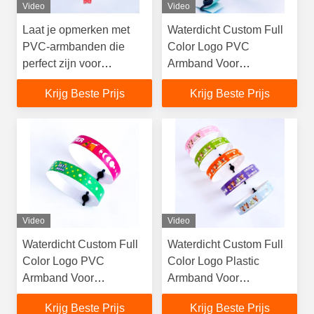
Video
Video
Laat je opmerken met
Waterdicht Custom Full
PVC-armbanden die
Color Logo PVC
perfect zijn voor
Armband Voor
evenementen en
Evenementen
Krijg Beste Prijs
Krijg Beste Prijs
festivals
Aanbieden Custom
Service
Video
Video
Waterdicht Custom Full
Waterdicht Custom Full
Color Logo PVC
Color Logo Plastic
Armband Voor
Armband Voor
Evenementen Met
Evenementen Custom
Krijg Beste Prijs
Krijg Beste Prijs
Custom Service
Service