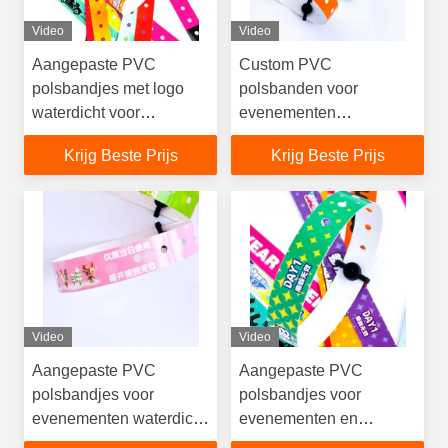
Video
Video
Aangepaste PVC
Custom PVC
polsbandjes met logo
polsbanden voor
waterdicht voor
evenementen
evenementen
waterdichte vinyl
Krijg Beste Prijs
Krijg Beste Prijs
armbanden
Video
Video
Aangepaste PVC
Aangepaste PVC
polsbandjes voor
polsbandjes voor
evenementen waterdicht
evenementen en
gepersonaliseerd
promoties, waterdicht