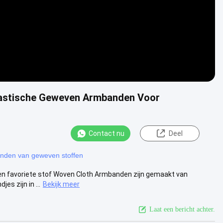
lastische Geweven Armbanden Voor
Contact nu
Deel
nden van geweven stoffen
en favoriete stof Woven Cloth Armbanden zijn gemaakt van
s zijn in ...
Bekijk meer
Laat een bericht achter.