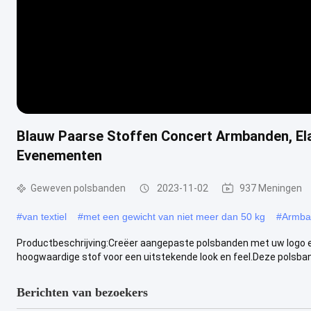
Blauw Paarse Stoffen Concert Armbanden, E
Evenementen
Geweven polsbanden
2023-11-02
937 Meningen
#
van textiel
#
met een gewicht van niet meer dan 50 kg
#
Armba
Productbeschrijving:Creëer aangepaste polsbanden met uw logo 
hoogwaardige stof voor een uitstekende look en feel.Deze polsbandje
Berichten van bezoekers