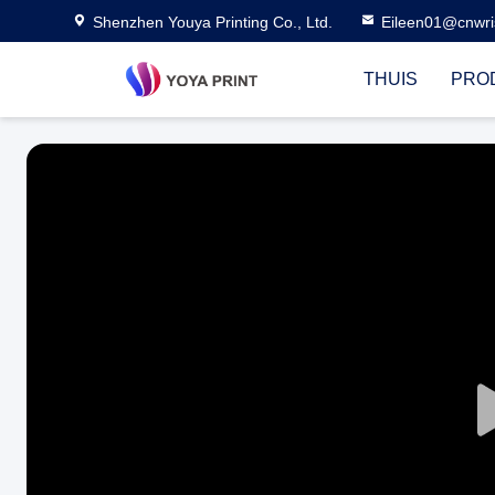
Shenzhen Youya Printing Co., Ltd.
Eileen01@cnwri
THUIS
PRO