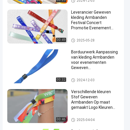
00:25
2024-12-03
Leverancier Geweven
kleding Armbanden
Festival Concert
Promotie Evenement
Ribbon Stof Met
Verschillende Ontwerpen
Geweven polsbanden
00:49
2025-05-28
Borduurwerk Aanpassing
van kleding Armbanden
voor evenementen
Geweven
festivalarmbanden
Geweven polsbanden
00:32
2024-12-03
Verschillende kleuren
Stof Geweven
Armbanden Op maat
gemaakt Logo Kleuren
Voor Polyester Materiaal
Armband
Geweven polsbanden
00:46
2025-04-04