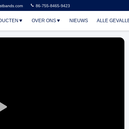
stbands.com
86-755-8465-9423
DUCTEN
OVER ONS
NIEUWS
ALLE GEVALL
Play
Video