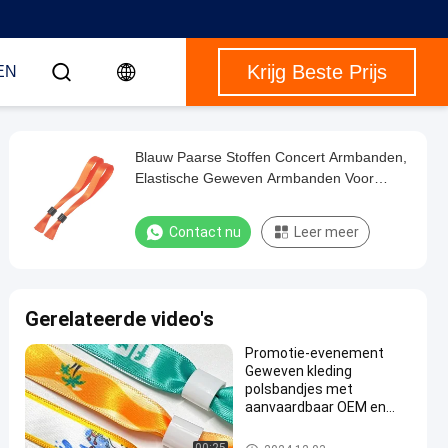
Krijg Beste Prijs
EN
Blauw Paarse Stoffen Concert Armbanden,
Elastische Geweven Armbanden Voor
Evenementen
Contact nu
Leer meer
Gerelateerde video's
Promotie-evenement
Geweven kleding
polsbandjes met
aanvaardbaar OEM en
Custom logo
Geweven polsbanden