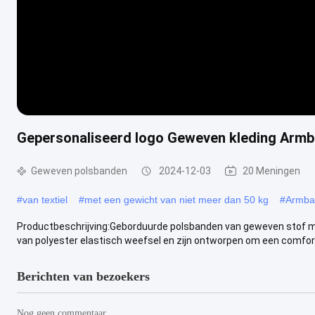
Gepersonaliseerd logo Geweven kleding Armb
Geweven polsbanden
2024-12-03
20 Meningen
#
van textiel
#
met een gewicht van niet meer dan 50 kg
#
Armba
Productbeschrijving:Geborduurde polsbanden van geweven stof 
van polyester elastisch weefsel en zijn ontworpen om een comfor
Berichten van bezoekers
Nog geen commentaar