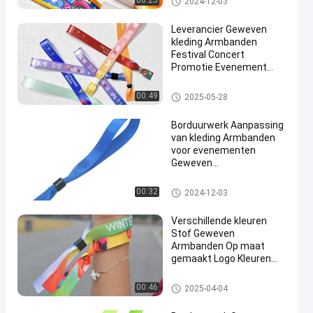
00:25
2024-12-03
Leverancier Geweven
kleding Armbanden
Festival Concert
Promotie Evenement
Ribbon Stof Met
Verschillende Ontwerpen
Geweven polsbanden
00:49
2025-05-28
Borduurwerk Aanpassing
van kleding Armbanden
voor evenementen
Geweven
festivalarmbanden
Geweven polsbanden
00:32
2024-12-03
Verschillende kleuren
Stof Geweven
Armbanden Op maat
gemaakt Logo Kleuren
Voor Polyester Materiaal
Armband
Geweven polsbanden
00:46
2025-04-04