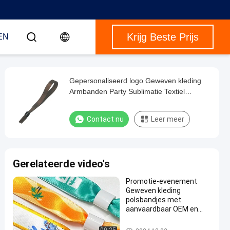
Krijg Beste Prijs
EN
Gepersonaliseerd logo Geweven kleding
Armbanden Party Sublimatie Textiel
Armbanden
Contact nu
Leer meer
Gerelateerde video's
Promotie-evenement
Geweven kleding
polsbandjes met
aanvaardbaar OEM en
Custom logo
Geweven polsbanden