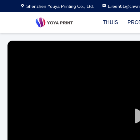
Shenzhen Youya Printing Co., Ltd.
Eileen01@cnwri
THUIS
PRO