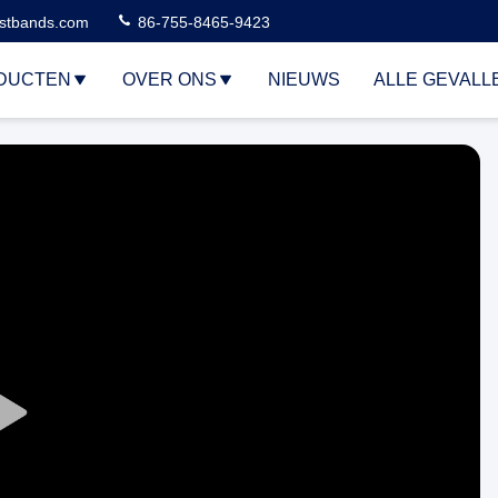
stbands.com
86-755-8465-9423
DUCTEN
OVER ONS
NIEUWS
ALLE GEVALL
Play
Video