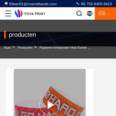
Eileen01@cnwristbands.com
86-755-8465-9423
Citaat
producten
>
>
>
Huis
Producten
Papieren Armbanden Voor Evenementen
Geperso