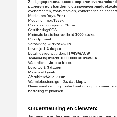
Zoek je
gepersonaliseerde papieren eventarmban
papieren polsbanden
, die zijn
wegwerpmiddel
,
wate
evenementen, zoals festivals, conferenties en concer
Merknaam:
Yoya Print
Modelnummer:
Tyvek
Plaats van oorsprong:
China
Certificering:
SGS
Minimale bestelhoeveelheid:
1000 stuks
Prijs:
Op maat
Verpakking:
OPP-zak/CTN
Levertijd:
1-3 dagen
Betalingsvoorwaarden:
TT/VISA/ACS/
Toeleveringskracht:
10000000 stuks/WEK
Waterdicht:
- Ja, dat klopt.
Levertyd:
2-3 dagen
Materiaal:
Tyvek
Afdrukken:
Volle kleur
Warmtebestendige:
- Ja, dat klopt.
Neem vandaag nog contact met ons op om meer te w
bestelling te plaatsen.
Ondersteuning en diensten:
Technische ondersteuning en service voor papi