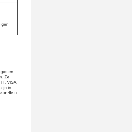
digen
 gasten
n. Ze
TT, VISA,
ijn in
leur die u