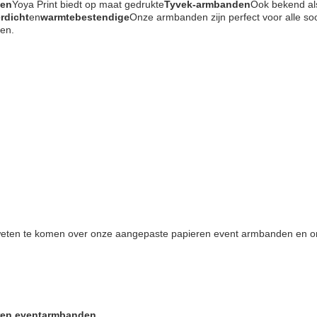
den
Yoya Print biedt op maat gedrukte
Tyvek-armbanden
Ook bekend al
rdicht
en
warmtebestendige
Onze armbanden zijn perfect voor alle so
ten.
eten te komen over onze aangepaste papieren event armbanden en 
eren eventarmbanden