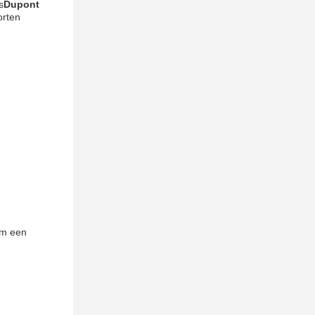
s
Dupont
orten
om een