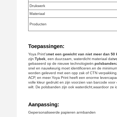
Drukwerk
Materiaal
Producten
Toepassingen:
Yoya Print's
met een gewicht van niet meer dan 50 
zijn:
Tybek
, een duurzaam, waterdicht materiaal dat
v
gebaseerd op de nieuwe technologieën.
polsbanden
snel en nauwkeurig moet identificeren.en de minimum
worden geleverd met een opp zak of CTN verpakking, 
ACP, en meer.Yoya Print heeft een enorme levercapaci
volle kleur gedrukt en zijn voorzien van barcode voor e
wilt. De polsbanden zijn ook waterdicht,waardoor ze i
Aanpassing:
Gepersonaliseerde papieren armbanden