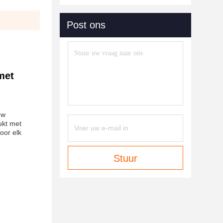
Post ons
met
uw
ukt met
oor elk
Stuur