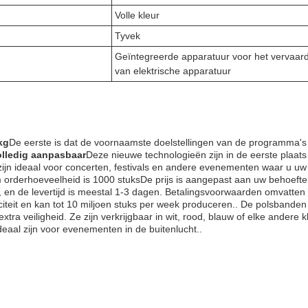
Volle kleur
Tyvek
Geïntegreerde apparatuur voor het vervaar
van elektrische apparatuur
kg
De eerste is dat de voornaamste doelstellingen van de programma's
olledig aanpasbaar
Deze nieuwe technologieën zijn in de eerste plaats
zijn ideaal voor concerten, festivals en andere evenementen waar u uw
 orderhoeveelheid is 1000 stuksDe prijs is aangepast aan uw behoefte
en de levertijd is meestal 1-3 dagen. Betalingsvoorwaarden omvatten 
teit en kan tot 10 miljoen stuks per week produceren.. De polsbanden z
xtra veiligheid. Ze zijn verkrijgbaar in wit, rood, blauw of elke andere k
deaal zijn voor evenementen in de buitenlucht..