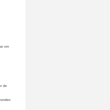
aar om
er de
rzonden