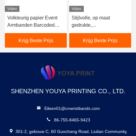
Video
Video
Volkleurig papier Event
Stijlvolle, op maat
Armbanden Barcoded
gedrukte,
Hittebestendige met Tyvek
evenementarmbanden,
materiaal
waterdichte DuPont
Krijg Beste Prijs
Krijg Beste Prijs
Tyvek-armbanden.
SHENZHEN YOUYA PRINTING CO., LTD.
Eileen01@cnwristbands.com
86-755-8465-9423
301-2, gebouw C, 60 Guochang Road, Liulian Community,