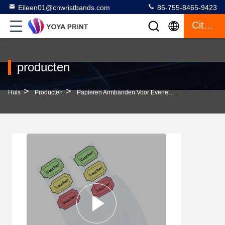
Eileen01@cnwristbands.com
86-755-8465-9423
Citaat
producten
>
>
>
Huis
Producten
Papieren Armbanden Voor Evenementen
Kleurd