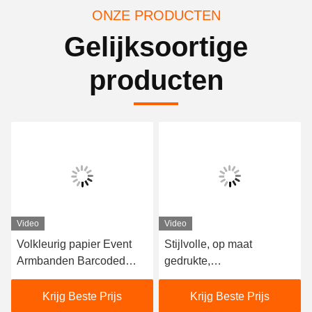
ONZE PRODUCTEN
Gelijksoortige
producten
Video
Video
Volkleurig papier Event
Stijlvolle, op maat
Armbanden Barcoded
gedrukte,
Hittebestendige met Tyvek
evenementarmbanden,
materiaal
waterdichte DuPont
Krijg Beste Prijs
Krijg Beste Prijs
Tyvek-armbanden.