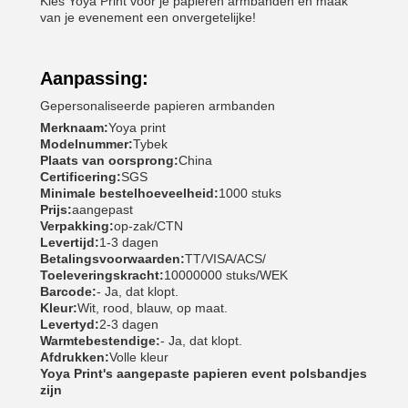
Kies Yoya Print voor je papieren armbanden en maak
van je evenement een onvergetelijke!
Aanpassing:
Gepersonaliseerde papieren armbanden
Merknaam:
Yoya print
Modelnummer:
Tybek
Plaats van oorsprong:
China
Certificering:
SGS
Minimale bestelhoeveelheid:
1000 stuks
Prijs:
aangepast
Verpakking:
op-zak/CTN
Levertijd:
1-3 dagen
Betalingsvoorwaarden:
TT/VISA/ACS/
Toeleveringskracht:
10000000 stuks/WEK
Barcode:
- Ja, dat klopt.
Kleur:
Wit, rood, blauw, op maat.
Levertyd:
2-3 dagen
Warmtebestendige:
- Ja, dat klopt.
Afdrukken:
Volle kleur
Yoya Print's aangepaste papieren event polsbandjes
zijn