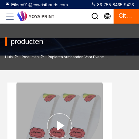
Eileen01@cnwristbands.com
86-755-8465-9423
Citaat
producten
>
>
>
Huis
Producten
Papieren Armbanden Voor Evenementen
Tandbes