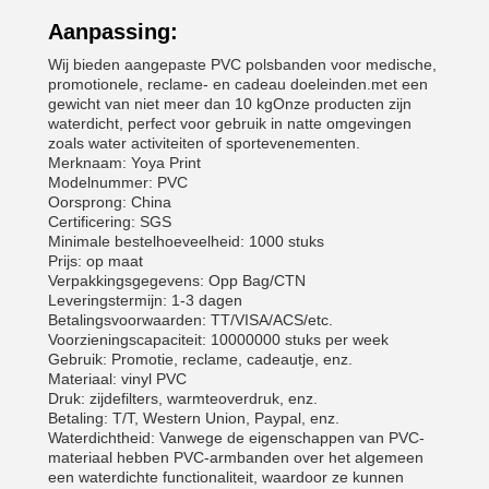
Aanpassing:
Wij bieden aangepaste PVC polsbanden voor medische,
promotionele, reclame- en cadeau doeleinden.met een
gewicht van niet meer dan 10 kgOnze producten zijn
waterdicht, perfect voor gebruik in natte omgevingen
zoals water activiteiten of sportevenementen.
Merknaam: Yoya Print
Modelnummer: PVC
Oorsprong: China
Certificering: SGS
Minimale bestelhoeveelheid: 1000 stuks
Prijs: op maat
Verpakkingsgegevens: Opp Bag/CTN
Leveringstermijn: 1-3 dagen
Betalingsvoorwaarden: TT/VISA/ACS/etc.
Voorzieningscapaciteit: 10000000 stuks per week
Gebruik: Promotie, reclame, cadeautje, enz.
Materiaal: vinyl PVC
Druk: zijdefilters, warmteoverdruk, enz.
Betaling: T/T, Western Union, Paypal, enz.
Waterdichtheid: Vanwege de eigenschappen van PVC-
materiaal hebben PVC-armbanden over het algemeen
een waterdichte functionaliteit, waardoor ze kunnen