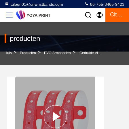
Eileen01@cnwristbands.com
86-755-8465-9423
Citaat
producten
>
>
>
Huis
Producten
PVC-Armbanden
Gedrukte Vinyl Pvc Polsbanden Evenement Armband Gepersonaliseerd Elastisch