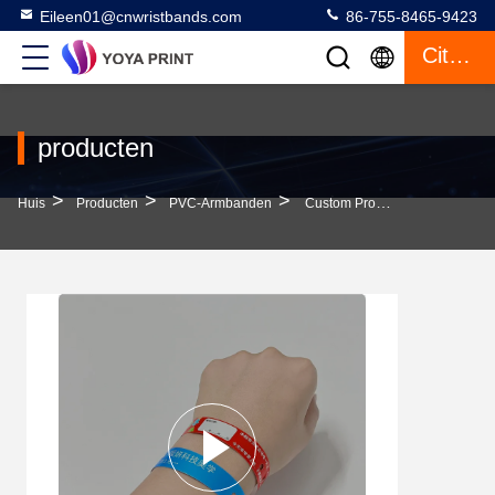
Eileen01@cnwristbands.com
86-755-8465-9423
Citaat
producten
>
>
>
Huis
Producten
PVC-Armbanden
Custom Promotie Gift Items Logo Vinyl PVC Armbanden L-Vorm Eenlaag PVC Waterdicht Kleurrijk Papier Armbanden