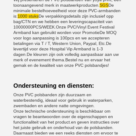
toonaangevend merk in maatwerkproducten.
SGS
De
minimale bestelhoeveelheid voor deze PVC-armbanden
is:
1000 stuks
De verpakkingsdetails zijn inclusief opp
bag/CTN en we hebben een leveringscapaciteit van
10000000PCS/WEEK.Onze PVC/Vinyl Event Festival
Armband kan gebruikt worden voor PromotieDe MOQ
voor logo aanpassing is 100pcs en we accepteren
betalingen via T / T, Western Union, Paypal, Etc.De
levertijd voor deze Hospital Vip Armband is 1-3
dagen.De kleuren zijn ook volledig aanpasbaar aan uw
merk of evenement thema.Bestel nu en ervaar het
gemak en de kwaliteit van onze PVC polsbandjes!
Ondersteuning en diensten:
Onze PVC polsbanden zijn duurzaam en
waterbestendig, ideaal voor gebruik in waterparken,
zwembaden en andere natte omgevingen.
Onze technische ondersteuning is beschikbaar om
vragen te beantwoorden over de eigenschappen en
functionaliteit van het product.en geven instructies over
het juiste gebruik en onderhoud van de polsbanden.
Daarnaast bieden we een reeks diensten om ervoor te