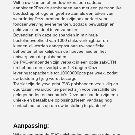
Wilt u uw klanten of medewerkers een cadeau
aanbieden?Pas de armbanden aan met een persoonlijke
boodschap of logo en geef ze aan als een teken van
waarderingDeze armbanden zijn ook perfect voor
fondsenwerving evenementen, zodat u bewustzijn en
geld voor een doel te verzamelen.
Bovendien zijn deze polsbanden in minimale
bestelhoeveelheid van 1000 stuks verkrijgbaar en
kunnen zij worden aangepast aan uw specifieke
behoeften.afhankelijk van de hoeveelheid en het
ontwerp van de polsbanden.
De PVC-armbanden zijn verpakt in een optie zak/CTN
en hebben een levertijd van 1-3 dagen.Onze
leveringscapaciteit is tot 10000000pcs per week, zodat
uw bestelling tijdig wordt bezorgd.
Tot slot zijn de yoya print PVC polsbanden veelzijdig en
duurzaam, waardoor ze perfect zijn voor verschillende
gelegenheden en scenario's.Deze polsbanden zijn een
unieke en betaalbare oplossing.Neem vandaag nog
contact met ons op om uw bestelling te plaatsen!
Aanpassing:
Wij presenteren de PVC polsbanden van yoya print, een