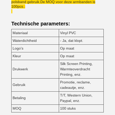
polsband gebruik.De MOQ voor deze armbanden is
100pcs..
Technische parameters:
Materiaal
Vinyl PVC
Waterdichtheid
- Ja, dat klopt.
Logo's
Op maat
Kleur
Op maat
Silk Screen Printing,
Drukwerk
Warmteoverdracht
Printing, enz.
Promotie, reclame,
Gebruik
cadeautje, enz.
T/T, Western Union,
Betaling
Paypal, enz.
MOQ
100 stuks