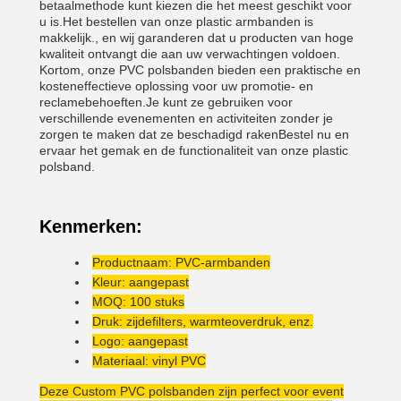
betaalmethode kunt kiezen die het meest geschikt voor
u is.Het bestellen van onze plastic armbanden is
makkelijk., en wij garanderen dat u producten van hoge
kwaliteit ontvangt die aan uw verwachtingen voldoen.
Kortom, onze PVC polsbanden bieden een praktische en
kosteneffectieve oplossing voor uw promotie- en
reclamebehoeften.Je kunt ze gebruiken voor
verschillende evenementen en activiteiten zonder je
zorgen te maken dat ze beschadigd rakenBestel nu en
ervaar het gemak en de functionaliteit van onze plastic
polsband.
Kenmerken:
Productnaam: PVC-armbanden
Kleur: aangepast
MOQ: 100 stuks
Druk: zijdefilters, warmteoverdruk, enz.
Logo: aangepast
Materiaal: vinyl PVC
Deze Custom PVC polsbanden zijn perfect voor event