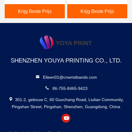
voor watersport en
gedrukte vinyl polsband.
sportevenementen
Krijg Beste Prijs
Krijg Beste Prijs
SHENZHEN YOUYA PRINTING CO., LTD.
Eileen01@cnwristbands.com
86-755-8465-9423
301-2, gebouw C, 60 Guochang Road, Liulian Community,
Pingshan Street, Pingshan, Shenzhen, Guangdong, China