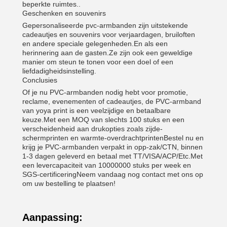
beperkte ruimtes..
Geschenken en souvenirs
Gepersonaliseerde pvc-armbanden zijn uitstekende
cadeautjes en souvenirs voor verjaardagen, bruiloften
en andere speciale gelegenheden.En als een
herinnering aan de gasten.Ze zijn ook een geweldige
manier om steun te tonen voor een doel of een
liefdadigheidsinstelling.
Conclusies
Of je nu PVC-armbanden nodig hebt voor promotie,
reclame, evenementen of cadeautjes, de PVC-armband
van yoya print is een veelzijdige en betaalbare
keuze.Met een MOQ van slechts 100 stuks en een
verscheidenheid aan drukopties zoals zijde-
schermprinten en warmte-overdrachtprintenBestel nu en
krijg je PVC-armbanden verpakt in opp-zak/CTN, binnen
1-3 dagen geleverd en betaal met TT/VISA/ACP/Etc.Met
een levercapaciteit van 10000000 stuks per week en
SGS-certificeringNeem vandaag nog contact met ons op
om uw bestelling te plaatsen!
Aanpassing: