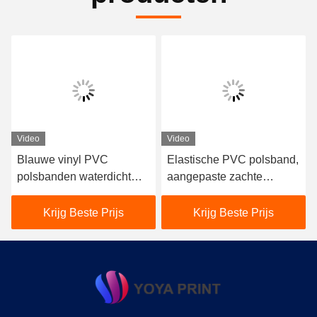
Video
Video
Blauwe vinyl PVC
Elastische PVC polsband,
polsbanden waterdicht
aangepaste zachte
voor watersport en
gedrukte vinyl polsband.
sportevenementen
Krijg Beste Prijs
Krijg Beste Prijs