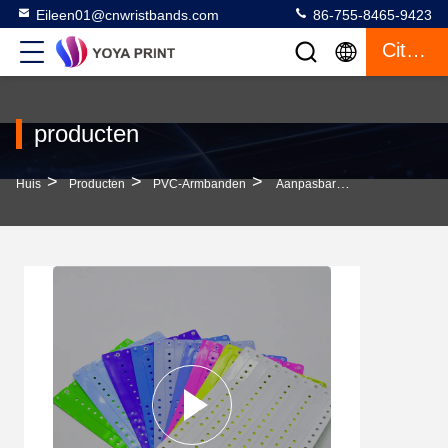
Eileen01@cnwristbands.com
86-755-8465-9423
Citaat
producten
>
>
>
Huis
Producten
PVC-Armbanden
Aanpasbare En Waterdichte PVC-Armbanden Voor Evenementen En Branding