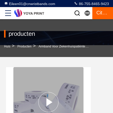
Eileen01@cnwristbands.com
86-755-8465-9423
Citaat
producten
>
>
>
Huis
Producten
Armband Voor Ziekenhuispatiënten
Barcode Ziek