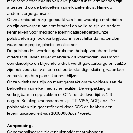
medische geschiedenis van elke patiëntOnze armbanden zijn
afgestemd op de behoeften van elk ziekenhuis, kliniek of
andere zorgorganisatie.
Onze armbanden zijn gemaakt van hoogwaardige materialen
en zijn ontworpen om comfortabel en veilig te zijn.en andere
kenmerken voor medische identificatiebehoeftenOnze
polsbanden zijn ook verkrijgbaar in verschillende materialen,
waaronder papier, plastic en siliconen.
De polsbanden worden gedrukt met behulp van thermische
overdracht, laser, inkjet of andere drukmethoden, waardoor
een duidelijke en blijvende afdruk wordt gewaarborgd.en vuilZe
zijn ook voorzien van een scheurbestendige sluiting, waardoor
ze stevig op hun plaats kunnen blijven.
Onze wristbands zijn op maat gemaakt om te voldoen aan de
behoeften van elke medische faciliteit.De verpakking is
verkrijgbaar in opp-zakken of CTN, en de levertijd is 1-3
dagen. Betalingsvoorwaarden zijn TT, VISA, ACP, enz. De
polsbanden zijn gecertificeerd door SGS en hebben een
leveringscapaciteit van 10000000pcs / week.
Aanpassing:
Gepersonaliseerde ziekenhuispatiëntenarmbanden