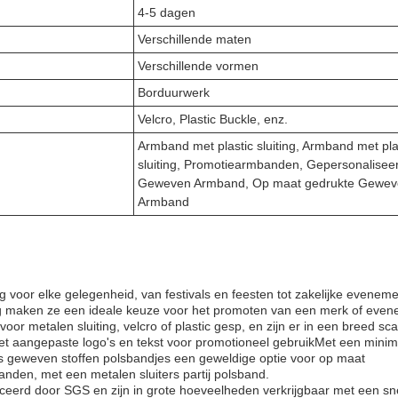
4-5 dagen
Verschillende maten
Verschillende vormen
Borduurwerk
Velcro, Plastic Buckle, enz.
Armband met plastic sluiting, Armband met pla
sluiting, Promotiearmbanden, Gepersonalisee
Geweven Armband, Op maat gedrukte Gewev
Armband
ig voor elke gelegenheid, van festivals en feesten tot zakelijke evene
ng maken ze een ideale keuze voor het promoten van een merk of eve
or metalen sluiting, velcro of plastic gesp, en zijn er in een breed sc
met aangepaste logo's en tekst voor promotioneel gebruikMet een minim
's geweven stoffen polsbandjes een geweldige optie voor op maat
anden, met een metalen sluiters partij polsband.
iceerd door SGS en zijn in grote hoeveelheden verkrijgbaar met een sn