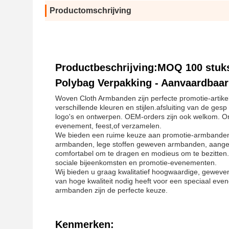
Productomschrijving
Productbeschrijving:MOQ 100 stuk
Polybag Verpakking - Aanvaardbaa
Woven Cloth Armbanden zijn perfecte promotie-artikel
verschillende kleuren en stijlen.afsluiting van de ge
logo's en ontwerpen. OEM-orders zijn ook welkom. On
evenement, feest,of verzamelen.
We bieden een ruime keuze aan promotie-armbanden 
armbanden, lege stoffen geweven armbanden, aang
comfortabel om te dragen en modieus om te bezitten. Z
sociale bijeenkomsten en promotie-evenementen.
Wij bieden u graag kwalitatief hoogwaardige, gewev
van hoge kwaliteit nodig heeft voor een speciaal ev
armbanden zijn de perfecte keuze.
Kenmerken: