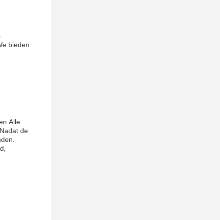
s
We bieden
en.Alle
lNadat de
nden.
d,