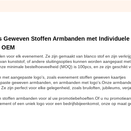
s Geweven Stoffen Armbanden met Individuele
r OEM
en voor elk evenement. Ze zijn gemaakt van blanco stof en zijn verkrij
sp van kunststof, of andere sluitingsopties kunnen worden aangepast me
ze minimale bestelhoeveelheid (MOQ) is 100pcs, en ze zijn geschikt v
met aangepaste logo's, zoals evenement stoffen geweven kaartjes
epaste geweven armbanden, en armbanden met logo's.Onze armbande
e zijn perfect voor elke gelegenheid, zoals bruiloften, jubileums, ver
en stoffen armbanden voor al uw promotiebehoeften.Of u nu promotie
enement of een uniek logo voor een bedrijfsbijeenkomst, onze op maat