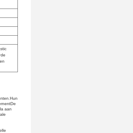
stic
rde
en
menten.Hun
nementDe
ala aan
ale
elle