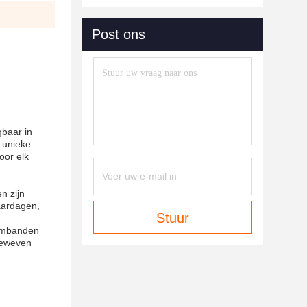
Post ons
gbaar in
t unieke
oor elk
n zijn
jaardagen,
Stuur
armbanden
 geweven